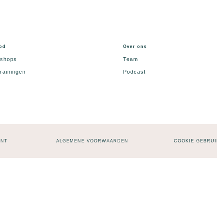
od
Over ons
shops
Team
rainingen
Podcast
ENT
ALGEMENE VOORWAARDEN
COOKIE GEBRUI