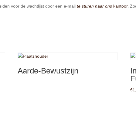
elden voor de wachtlijst door een e-mail
te sturen naar ons
kantoor.
Zod
Aarde-Bewustzijn
I
F
€
1