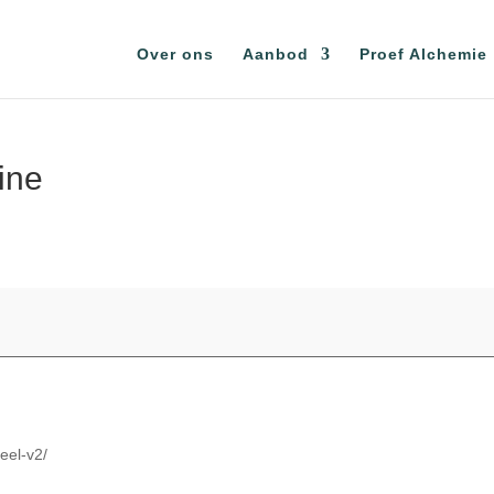
Over ons
Aanbod
Proef Alchemie
ine
ueel-v2/