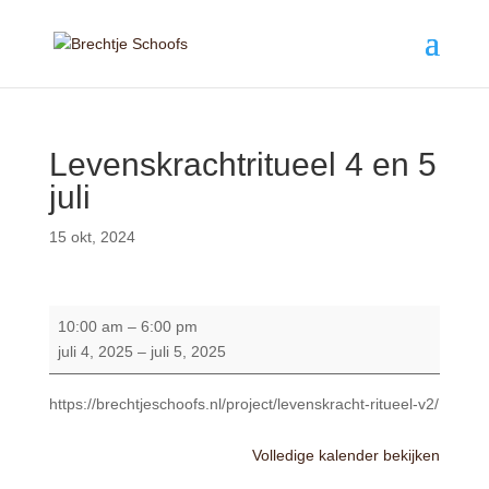
Levenskrachtritueel 4 en 5
juli
15 okt, 2024
Levenskrachtritueel
10:00 am
–
6:00 pm
4
juli 4, 2025
–
juli 5, 2025
en
5
https://brechtjeschoofs.nl/project/levenskracht-ritueel-v2/
juli
Volledige kalender bekijken