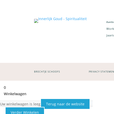
Aanb
Work
Jaar
BRECHTJE SCHOOFS
PRIVACY STATEME
0
Winkelwagen
Uw winkelwagen is leeg
Terug naar de website
Verder Winkelen