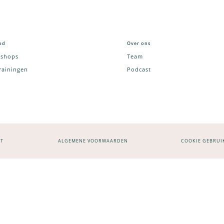
od
Over ons
shops
Team
trainingen
Podcast
NT
ALGEMENE VOORWAARDEN
COOKIE GEBRUI