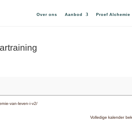
Over ons
Aanbod
Proef Alchemie
artraining
hemie-van-leven-i-v2/
Volledige kalender bek