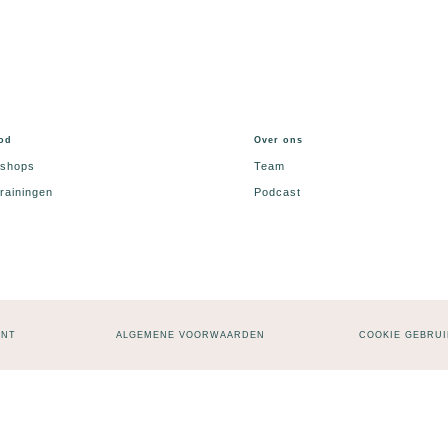
od
Over ons
shops
Team
rainingen
Podcast
ENT
ALGEMENE VOORWAARDEN
COOKIE GEBRUI