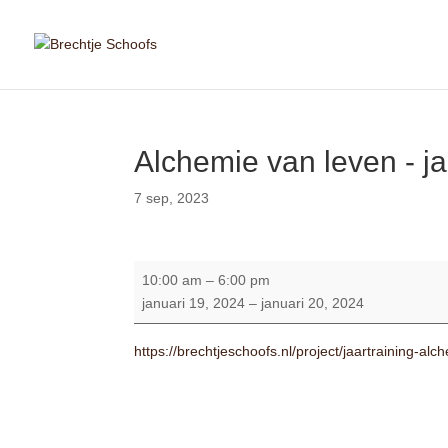
Alchemie van leven - ja
7 sep, 2023
Alchemie
10:00 am
–
6:00 pm
van
januari 19, 2024
–
januari 20, 2024
leven
-
https://brechtjeschoofs.nl/project/jaartraining-alc
jaartraining