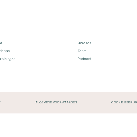
od
Over ons
shops
Team
rainingen
Podcast
T
ALGEMENE VOORWAARDEN
COOKIE GEBRUI