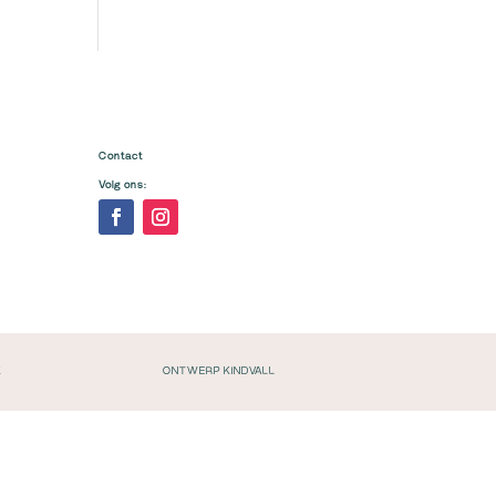
Contact
Volg ons:
K
ONTWERP KINDVALL