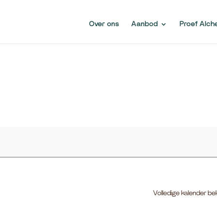
Over ons
Aanbod
Proef Alch
Volledige kalender be