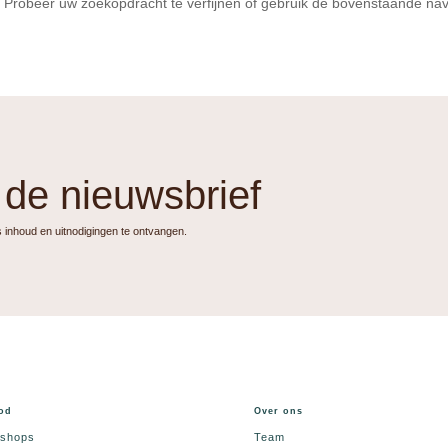
 Probeer uw zoekopdracht te verfijnen of gebruik de bovenstaande nav
r de nieuwsbrief
is inhoud en uitnodigingen te ontvangen.
od
Over ons
shops
Team