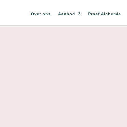
Over ons
Aanbod
Proef Alchemie
MEER VAN ONS
fe Projects B